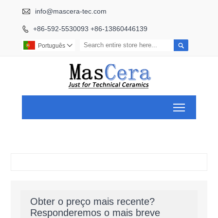

info@mascera-tec.com
+86-592-5530093 +86-13860446139


Português

Toggle ma
Obter o preço mais recente?
Responderemos o mais breve