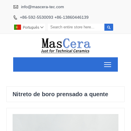

info@mascera-tec.com
+86-592-5530093 +86-13860446139


Português

Toggle ma
Nitreto de boro prensado a quente