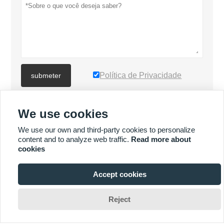
Política de Privacidade
submeter
We use cookies
MAIS PRODUTOS
We use our own and third-party cookies to personalize
content and to analyze web traffic.
Read more about
Quick
MAIS SERVIÇOS
cookies
Enquiry
Accept cookies







Reject
Direitos autorais © XIAMEN MASCERA TECHNOLOGY CO.,LTD.