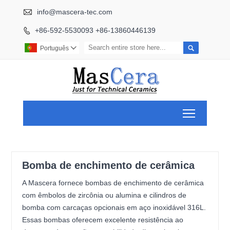

info@mascera-tec.com
+86-592-5530093 +86-13860446139


Português

Toggle ma
Bomba de enchimento de cerâmica
A Mascera fornece bombas de enchimento de cerâmica
com êmbolos de zircônia ou alumina e cilindros de
bomba com carcaças opcionais em aço inoxidável 316L.
Essas bombas oferecem excelente resistência ao