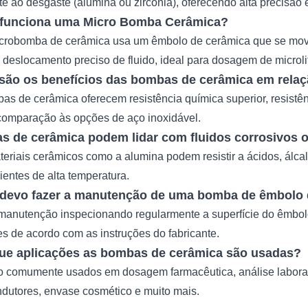
te ao desgaste (alumina ou zircônia), oferecendo alta precisão 
funciona uma Micro Bomba Cerâmica?
robomba de cerâmica usa um êmbolo de cerâmica que se move 
m deslocamento preciso de fluido, ideal para dosagem de microli
são os benefícios das bombas de cerâmica em relaç
as de cerâmica oferecem resistência química superior, resistên
 comparação às opções de aço inoxidável.
 de cerâmica podem lidar com fluidos corrosivos o
teriais cerâmicos como a alumina podem resistir a ácidos, álcal
entes de alta temperatura.
devo fazer a manutenção de uma bomba de êmbolo 
manutenção inspecionando regularmente a superfície do êmbol
s de acordo com as instruções do fabricante.
ue aplicações as bombas de cerâmica são usadas?
o comumente usados ​​em dosagem farmacêutica, análise laborator
dutores, envase cosmético e muito mais.