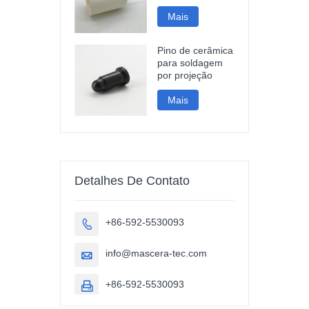
Mais
Pino de cerâmica
para soldagem
por projeção
Mais
Detalhes De Contato
+86-592-5530093

info@mascera-tec.com

+86-592-5530093
