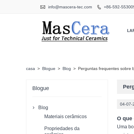

info@mascera-tec.com
+86-592-55300

LA
casa
>
Blogue
>
Blog
>
Perguntas frequentes sobre
Per
Blogue
04-07-
Blog

Materiais cerâmicos
O que
Uma bom
Propriedades da