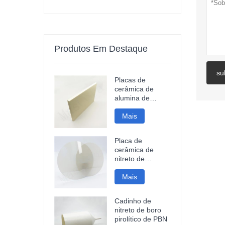
Produtos Em Destaque
su
Placas de
cerâmica de
alumina de
grande porte e
discos de
Mais
cerâmica
Placa de
cerâmica de
nitreto de
alumínio Aln
polido espelhado
Mais
Cadinho de
nitreto de boro
pirolítico de PBN