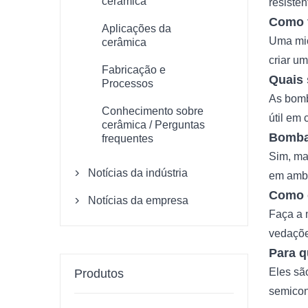
cerâmica
resisten
Como 
Aplicações da
Uma mic
cerâmica
criar u
Fabricação e
Quais 
Processos
As bomb
Conhecimento sobre
útil em
cerâmica / Perguntas
Bombas
frequentes
Sim, ma
Notícias da indústria
em ambi

Como 
Notícias da empresa

Faça a 
vedaçõe
Para q
Eles sã
Produtos
semicon