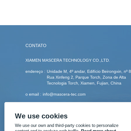
CONTATO
XIAMEN MASCERA TECHNOLOGY CO.,LTD.
endereço :
Unidade M, 4º andar, Edifício Beirongxin, nº 8
Rua Xinfeng 2, Parque Torch, Zona de Alta
Tecnologia Torch, Xiamen, Fujian, China
o email :
info@mascera-tec.com
telefone :
+86-592-5530093
We use cookies
Fax :
+86-592-5530093
We use our own and third-party cookies to personalize
móvel :
+86-13860446139
content and to analyze web traffic.
Read more about