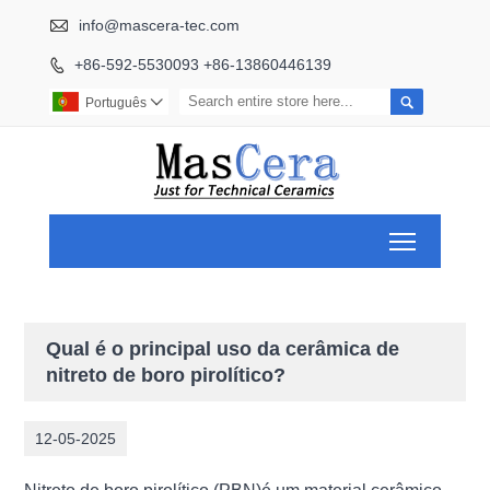

info@mascera-tec.com
+86-592-5530093 +86-13860446139


Português

Toggle ma
Qual é o principal uso da cerâmica de
nitreto de boro pirolítico?
12-05-2025