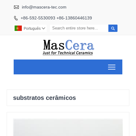

info@mascera-tec.com
+86-592-5530093 +86-13860446139


Português

Toggle ma
substratos cerâmicos