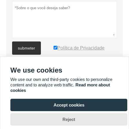
Política de Privacidade
submeter
We use cookies
MAIS PRODUTOS
We use our own and third-party cookies to personalize
content and to analyze web traffic.
Read more about
Quick
MAIS SERVIÇOS
cookies
Enquiry
Accept cookies







Reject
Direitos autorais © XIAMEN MASCERA TECHNOLOGY CO.,LTD.