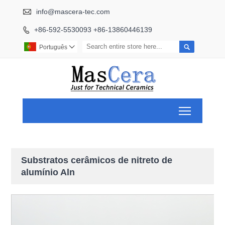

info@mascera-tec.com
+86-592-5530093 +86-13860446139


Português

Toggle ma
Substratos cerâmicos de nitreto de
alumínio Aln