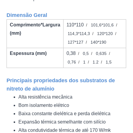
Dimensão Geral
Comprimento*Largura
110*110
101,6*101,6
/
/
(mm)
114,3*114,3
120*120
/
/
127*127
140*190
/
Espessura (mm)
0,38
0,5
0,635
/
/
/
0,76
1
1.2
1,5
/
/
/
Principais propriedades dos substratos de
nitreto de alumínio
Alta resistência mecânica
Bom isolamento elétrico
Baixa constante dielétrica e perda dielétrica
Expansão térmica semelhante com silício
Alta condutividade térmica de até 170 W/mk