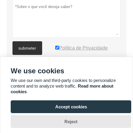
Política de Privacidade
submeter
We use cookies
MAIS PRODUTOS
We use our own and third-party cookies to personalize
content and to analyze web traffic.
Read more about
Quick
MAIS SERVIÇOS
cookies
Enquiry
Accept cookies







Reject
Direitos autorais © XIAMEN MASCERA TECHNOLOGY CO.,LTD.