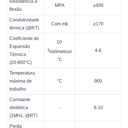
Resistência à
MPA
≥400
flexão
Condutividade
Com mk
≥170
térmica (@RT
)
Coeficiente de
-
10
Expansão
4-6
6
milímetros/
Térmica
°C
(20-800
°C
)
Temperatura
máxima de
°C
900
trabalho
Constante
dielétrica
-
8-10
(1MHz, @RT
)
Perda