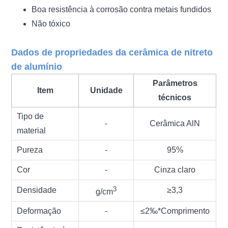
Boa resistência à corrosão contra metais fundidos
Não tóxico
Dados de propriedades da cerâmica de nitreto
de alumínio
Parâmetros
Item
Unidade
técnicos
Tipo de
-
Cerâmica AlN
material
Pureza
-
95%
Cor
-
Cinza claro
3
Densidade
≥3,3
g/cm
Deformação
-
≤2‰*Comprimento