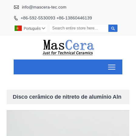

info@mascera-tec.com
+86-592-5530093 +86-13860446139


Português

Toggle ma
Disco cerâmico de nitreto de alumínio Aln