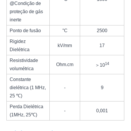
@Condição de
proteção de gás
inerte
Ponto de fusão
°C
2500
Rigidez
kV/mm
17
Dielétrica
Resistividade
14
Ohm.cm
＞10
volumétrica
Constante
dielétrica (1 MHz,
-
9
25 ℃)
Perda Dielétrica
-
0,001
(1MHz, 25℃)