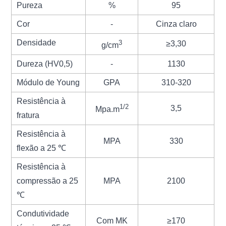
Pureza
%
95
Cor
‐
Cinza claro
Densidade
3
≥3,30
g/cm
Dureza (HV0,5)
-
1130
Módulo de Young
GPA
310-320
Resistência à
1/2
3,5
Mpa.m
fratura
Resistência à
MPA
330
flexão a 25 ℃
Resistência à
compressão a 25
MPA
2100
℃
Condutividade
Com MK
≥170