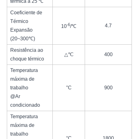
térmica a 25 ℃
Coeficiente de
Térmico
-6
4.7
10
/℃
Expansão
(20~300℃)
Resistência ao
△℃
400
choque térmico
Temperatura
máxima de
trabalho
°C
900
@Ar
condicionado
Temperatura
máxima de
trabalho
°C
1800