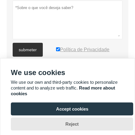
Política de Privacidade
submeter
We use cookies
MAIS PRODUTOS
We use our own and third-party cookies to personalize
content and to analyze web traffic.
Read more about
Quick
MAIS SERVIÇOS
cookies
Enquiry
Accept cookies







Reject
Direitos autorais © XIAMEN MASCERA TECHNOLOGY CO.,LTD.